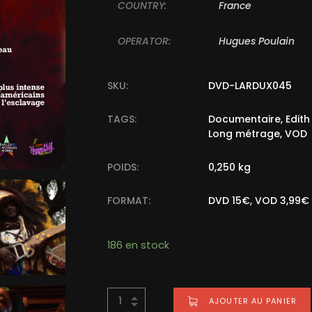
COUNTRY:
France
OPERATOR:
Hugues Poulain
SKU:
DVD-LARDUX045
TAGS:
Documentaire
,
Edith
Long métrage
,
VOD
POIDS:
0,250 kg
FORMAT:
DVD 15€, VOD 3,99€
186 en stock
Alternative:
AJOUTER AU PANIER