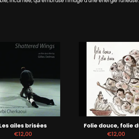
isible, incarnée, qui embrase l’image d’une énergie furieuse
Les ailes brisées
Folie douce, folie 
€
12,00
€
12,00