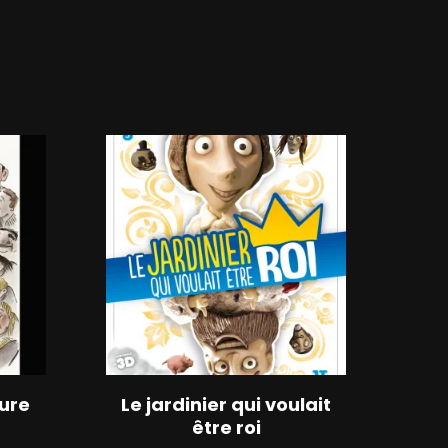
.
dure
Le jardinier qui voulait
être roi