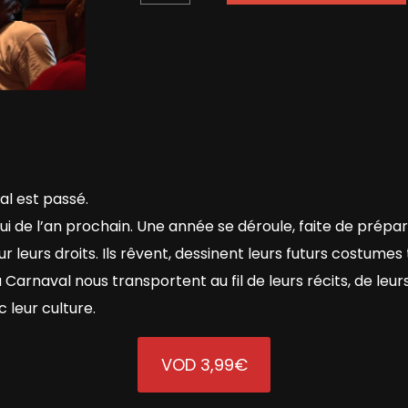
BUY NOW FOR
€
15,00
l est passé.
 de l’an prochain. Une année se déroule, faite de préparati
eurs droits. Ils rêvent, dessinent leurs futurs costumes
u Carnaval nous transportent au fil de leurs récits, de leur
 leur culture.
VOD 3,99€