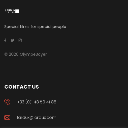
Special films for special people
© 2020 OlympeBoyer
CONTACT US
+33 (0)1 48 59 41 88
lardux@lardux.com