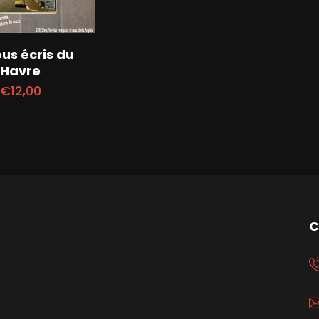
ous écris du
Havre
€
12,00
C