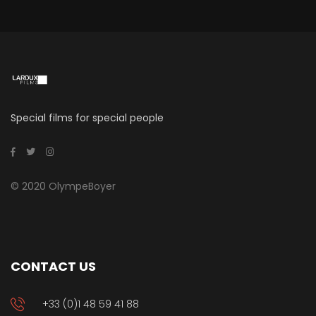
Special films for special people
© 2020 OlympeBoyer
CONTACT US
+33 (0)1 48 59 41 88