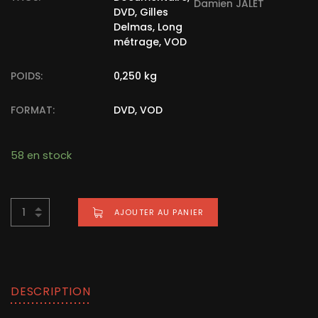
Damien JALET
DVD
,
Gilles
Delmas
,
Long
métrage
,
VOD
POIDS:
0,250 kg
FORMAT:
DVD, VOD
58 en stock
Alternative:
AJOUTER AU PANIER
BUY NOW FOR
€
15,00
DESCRIPTION