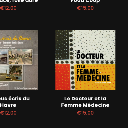
uce, folie dure
Food Coop
€
12,00
€
15,00
ous écris du
Le Docteur et la
Havre
Femme Médecine
€
12,00
€
15,00