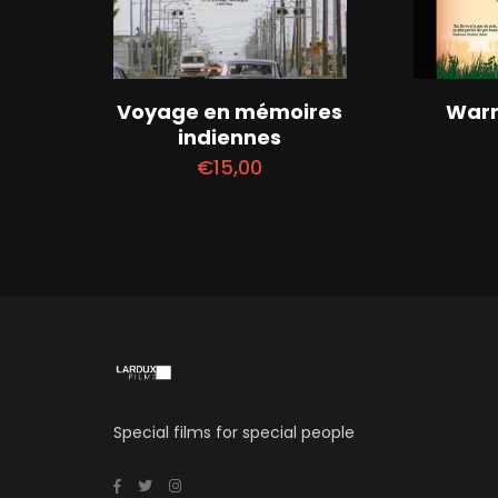
Voyage en mémoires
Warr
indiennes
€
15,00
Special films for special people