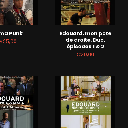
ima Punk
Édouard, mon pote
de droite. Duo,
€
15,00
épisodes 1 & 2
€
20,00