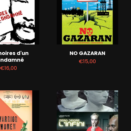
oires d'un
NO GAZARAN
ondamné
€
15,00
€
16,00