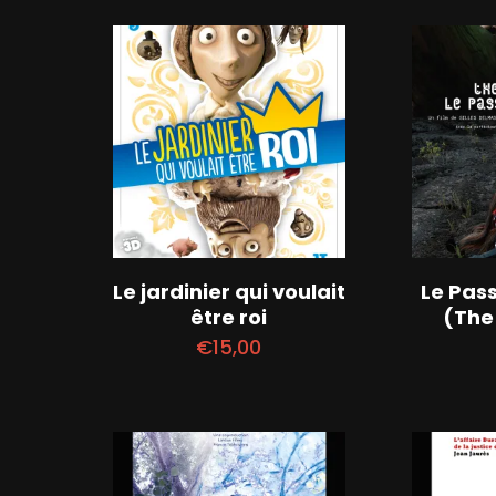
Le jardinier qui voulait
Le Pass
être roi
(The
€
15,00