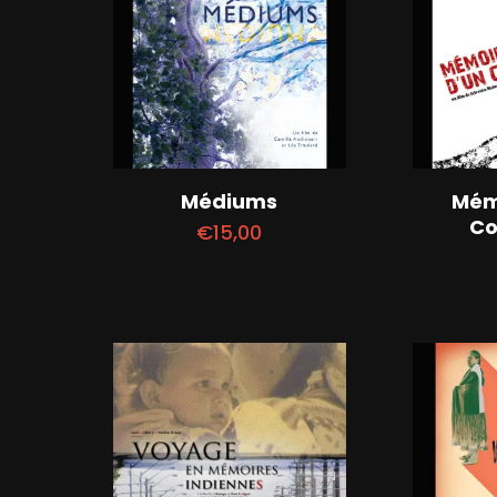
Médiums
Mém
C
€
15,00