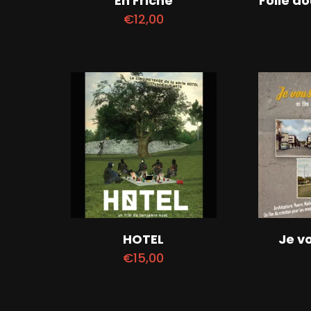
En Friche
Folie do
€
12,00
HOTEL
Je v
€
15,00