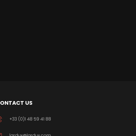
ONTACT US
+33 (0)1 48 59 41 88
lardux@lardux.com