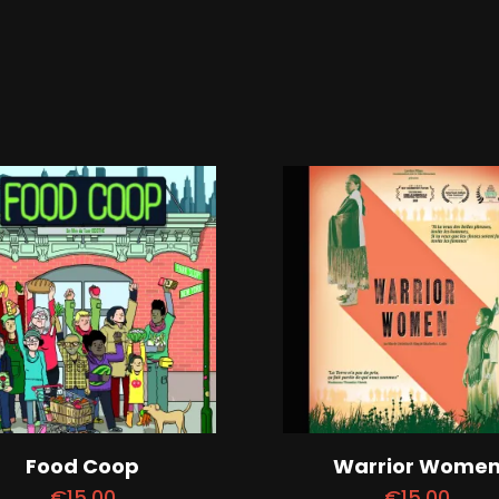
Food Coop
Warrior Wome
€
15,00
€
15,00