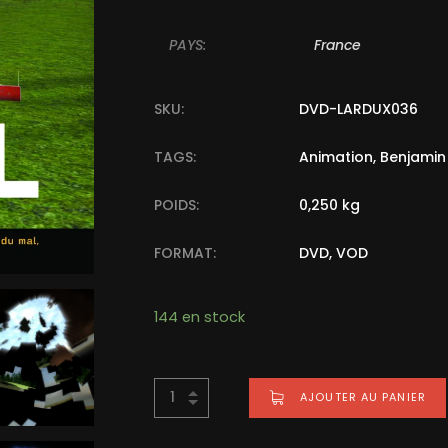
PAYS:
France
SKU:
DVD-LARDUX036
TAGS:
Animation
,
Benjamin
POIDS:
0,250 kg
FORMAT:
DVD, VOD
144 en stock
Alternative:
AJOUTER AU PANIER
BUY NOW FOR
€
15,00