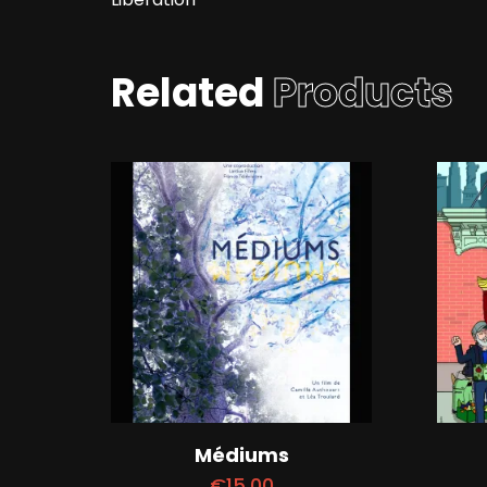
Related
Products
Médiums
€
15,00