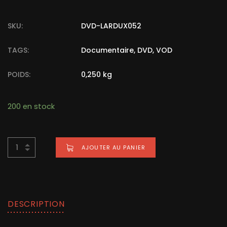
SKU:
DVD-LARDUX052
TAGS:
Documentaire
,
DVD
,
VOD
POIDS:
0,250 kg
200 en stock
Alternative:
AJOUTER AU PANIER
BUY NOW FOR
€
15,00
DESCRIPTION