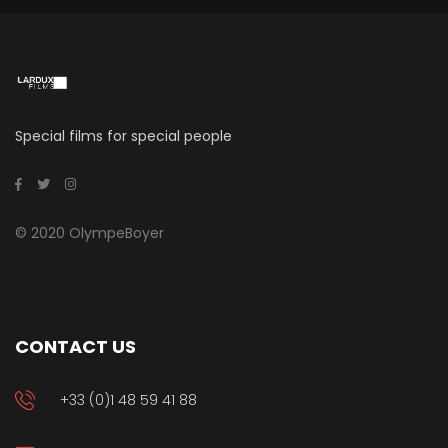
Special films for special people
© 2020 OlympeBoyer
CONTACT US
+33 (0)1 48 59 41 88