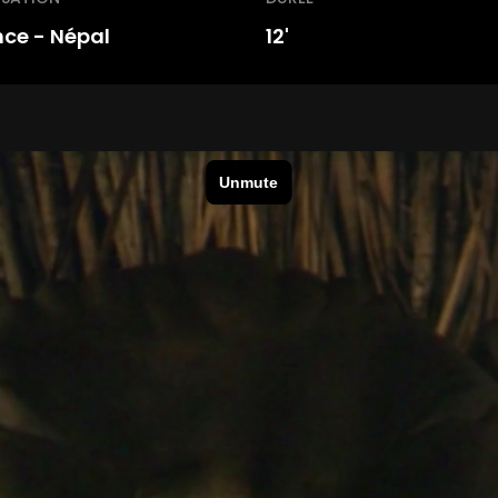
nce - Népal
12'