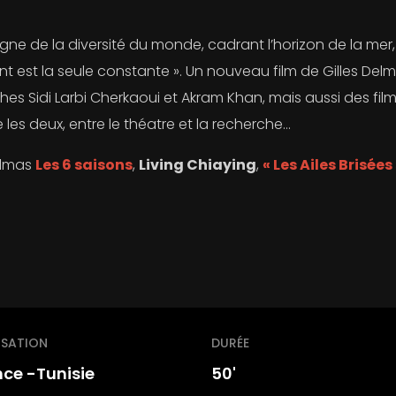
e de la diversité du monde, cadrant l’horizon de la mer, 
nt est la seule constante ». Un nouveau film de Gilles De
s Sidi Larbi Cherkaoui et Akram Khan, mais aussi des films
e les deux, entre le théatre et la recherche…
Delmas
Les 6 saisons
,
Living Chiaying
,
« Les Ailes Brisées
ISATION
DURÉE
nce -Tunisie
50'