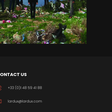
ONTACT US
+33 (0)1 48 59 41 88
lardux@lardux.com