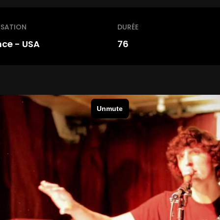
ISATION
DURÉE
nce - USA
76