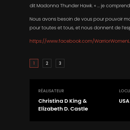
dit Madonna Thunder Hawk. « … je comprends 
Nous avons besoin de vous pour pouvoir mon
pour toutes et tous, et nous donnent de l’es
https://www.facebook.com/WarriorWomenL
1
2
3
RÉALISATEUR
LOCL
Christina D King &
USA
Elizabeth D. Castle