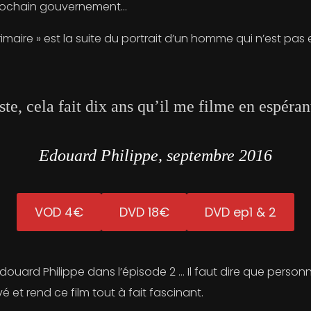
n prochain gouvernement…
rimaire » est la suite du portrait d’un homme qui n’est pa
te, cela fait dix ans qu’il me filme en espéra
Edouard Philippe, septembre 2016
VOD 4€
DVD 18€
DVD ep1 & 2
dit Edouard Philippe dans l’épisode 2 … Il faut dire que pers
rivé et rend ce film tout à fait fascinant.