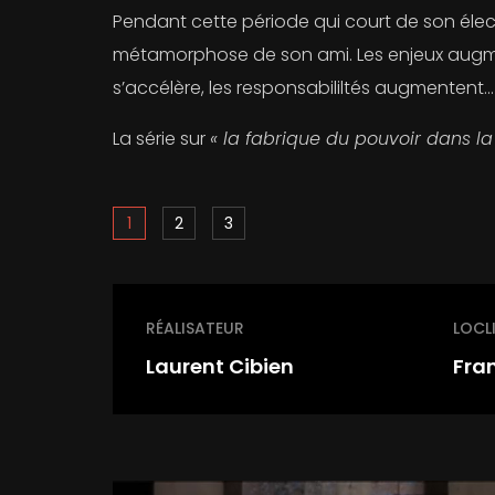
Pendant cette période qui court de son élect
métamorphose de son ami. Les enjeux augme
s’accélère, les responsabililtés augmentent…
La série sur
« la fabrique du pouvoir dans 
1
2
3
RÉALISATEUR
LOCL
Laurent Cibien
Fra