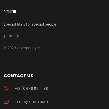
Special films for special people
© 2020 OlympeBoyer
CONTACT US
+33 (0)1 48 59 41 88
lardux@lardux.com