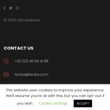
© 2020 OlympeBoyer
CONTACT US
+33 (0)1 48 59 41 88
lardux@lardux.com
45 ter rue de la révolution, 93100 Montreuil
This website uses cookies to improve your experience.
We'll assume you're ok with this, but you can opt-out if
you wish.
Cookie settings
ACCEPT